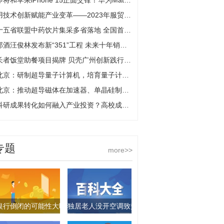
即将和苹果iPhone 15正面交锋！华为Mate 60系列销量或高于700万部
用技术创新赋能产业变革——2023年服贸会专精特新企业观察
十五省联盟中药饮片集采多省落地 全国首批中药配方颗粒集采预期10月份产生中选结果
郎酒汪俊林发布新“351”工程 未来十年销售目标直指千亿
长者饭堂助餐项目揭牌 贝壳广州创新践行社区公益
北京：研制超导量子计算机，培育量子计算产业生态和用户群体
北京：推动超导磁体在加速器、单晶硅制造等领域的推广应用
科研成果转化如何融入产业投资？高校成创新体系重要一环 | 聚焦2023世界显示产业大会
专题
more>>
银行倒闭的可能性大吗？银行倒闭最多赔50万是真的吗？
独居老人没开空调致热痉挛咬断2颗牙！热痉挛怎