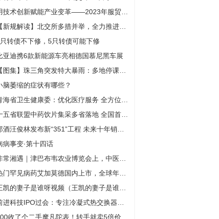
用技术创新赋能产业变革——2023年服贸会专精特新企业观察
【新规解读】北交所多措并举，全力推进市场高质量发展
1只转债不下修，5只转债可能下修
比亚迪携6款新能源车亮相德国慕尼黑车展
【图集】珠三角突发特大暴雨：多地停课，部分地铁停运
小脑萎缩的症状有哪些？
青海省卫生健康委：优化医疗服务 全方位满足就医需求
十五省联盟中药饮片集采多省落地 全国首批中药配方颗粒集采预期10月份产生中选结果
郎酒汪俊林发布新“351”工程 未来十年销售目标直指千亿
病病事变·第十四话
非常湘遇｜津巴布韦农业博览会上，中医中药散发迷人风采
热门罕见病药艾加莫德国内上市，全球年售4.5亿美元，再鼎医药：将积极参与医保谈判
王凯的妻子是谁呀视频（王凯的妻子是谁呀）
前进科技IPO过会：专注冷凝式热交换器，绑定欧洲知名壁挂炉品牌商
400收了个二手摩凡陀表！转手就卖5倍价格，赚大了