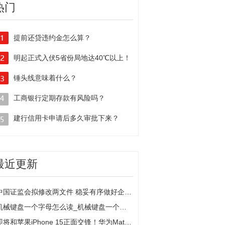
热门
提前还贷违约金怎么算？
提前还贷违约金可以减免吗？
明起正式入伏5省份局地达40℃以上！
入伏下雨有什么说法吗？
锤头线意味着什么？
锤头线和倒锤头线有什么区别？
工商银行定期存款有风险吗？
工商银行定期存款利率
建行信用卡申请后多久审批下来？
建行信用卡审批几率大吗？
最近更新
中国证监会拟修改两文件 稳妥有序做好企业债券职责划转相关工作
机械键盘一个字母怎么读_机械键盘一个字母键不灵怎么办
即将和苹果iPhone 15正面交锋！华为Mate 60系列销量或高于700万部