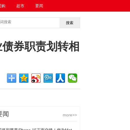
团购
超市
要闻
搜索
<<返回首页
业债券职责划转相
要闻
more>>