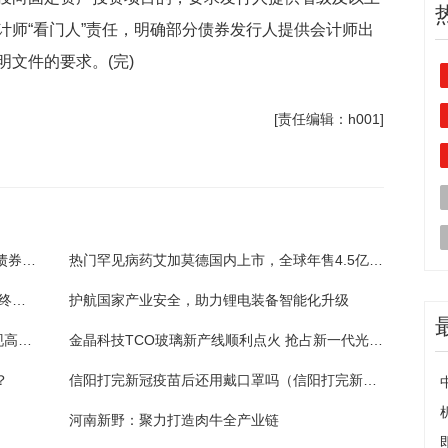
计师“看门人”责任，明确部分债券发行人提供会计师出
文件的要求。(完)
[责任编辑：h001]
中国证监会拟修改两文件 稳妥有序做好企业债券职责划转相关工作
热门罕见病药艾加莫德国内上市，全球年售4.5亿美元，再鼎医药：将积极参与医保谈判
东方财富：Choice数据旗下拥有 Choice金融终端、Choice数据API、Choice数据APP和Choice数据库等产品，通过加工数据要素为客户提供信息服务
护航国家产业安全，助力锂电装备智能化升级
数智制造助推小家电动能转换！小熊电器实现高质量发展
金晶科技TCO玻璃新产线顺利点火 抢占新一代光伏电池市场份额
？
信阳打完新冠疫苗后还用戴口罩吗（信阳打完新冠疫苗后还用戴口罩吗）
河南新野：聚力打造肉牛全产业链