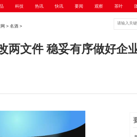
品
科技
热讯
快讯
要闻
观察
茶叶
报网
>
名酒
>
改两文件 稳妥有序做好企
网