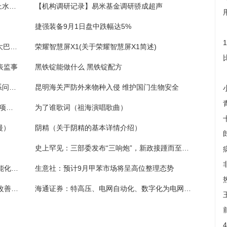
土墙怎么能抹上水泥不掉灰（土墙怎么能抹上水泥不掉）
【机构调研记录】易米基金调研骄成超声
捷强装备9月1日盘中跌幅达5%
一夜10大转会动态：利物浦敲定拜仁中场，大巴黎官宣新援加盟
荣耀智慧屏X1(关于荣耀智慧屏X1简述)
代表监事
黑铁锭能做什么 黑铁锭配方
岳池县镇裕镇开展农村生活垃圾收运处置体系问题整改整治集中攻坚行动
昆明海关严防外来物种入侵 维护国门生物安全
银行财眼｜固定资产贷款贷前调查不尽职等2项违规 交行宁德分行被罚65万元
为了谁歌词（祖海演唱歌曲）
漫）
阴精（关于阴精的基本详情介绍）
史上罕见：三部委发布“三响炮”，新政接踵而至，房地产有救了？
推动制造业高端化、智能化、绿色化发展 智能化设备迎新的发展机遇
生意社：预计9月甲苯市场将呈高位整理态势
生态环境部：进一步加强黑臭水体整治 持续改善人居环境
海通证券：特高压、电网自动化、数字化为电网重点投资方向